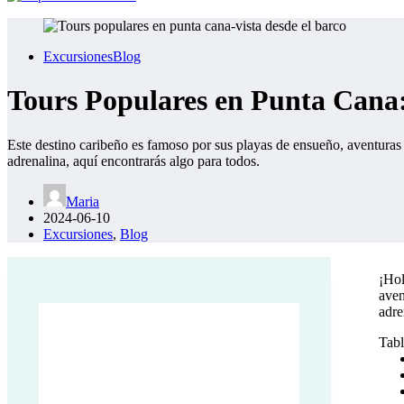
Excursiones
Blog
Tours Populares en Punta Cana:
Este destino caribeño es famoso por sus playas de ensueño, aventuras n
adrenalina, aquí encontrarás algo para todos.
Maria
2024-06-10
Excursiones
,
Blog
¡Hol
aven
adre
Punta Cana, DO
Tabl
7:57 pm,
Ago 6, 2026