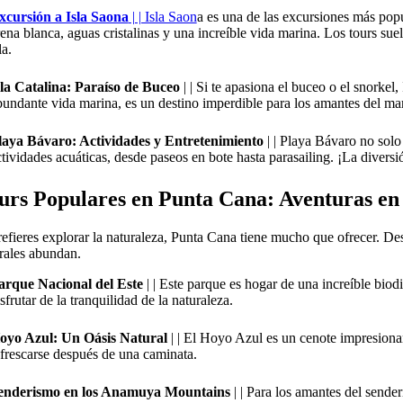
xcursión a Isla Saona
| | Isla Saon
a es una de las excursiones más popu
rena blanca, aguas cristalinas y una increíble vida marina. Los tours sue
la.
sla Catalina: Paraíso de Buceo
| | Si te apasiona el buceo o el snorkel,
bundante vida marina, es un destino imperdible para los amantes del mar
laya Bávaro: Actividades y Entretenimiento
| | Playa Bávaro no sol
tividades acuáticas, desde paseos en bote hasta parasailing. ¡La diversi
urs Populares en Punta Cana:
Aventuras en
refieres explorar la naturaleza, Punta Cana tiene mucho que ofrecer. De
rales abundan.
arque Nacional del Este
| | Este parque es hogar de una increíble biod
sfrutar de la tranquilidad de la naturaleza.
oyo Azul: Un Oásis Natural
| | El Hoyo Azul es un cenote impresionan
efrescarse después de una caminata.
enderismo en los Anamuya Mountains
| | Para los amantes del send