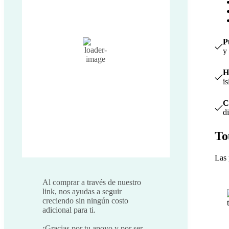
25
°C
Nubes
P
y
67 %
Humidity
1016 mb
Pressure
H
13 Km/h
Wind
i
21 Km/h
Wind Gust
C
100%
Clouds
d
6:12 am
Sunrise
7:06 pm
Sunset
To
Weather from OpenWeatherMap
Las 
Al comprar a través de nuestro
link, nos ayudas a seguir
creciendo sin ningún costo
adicional para ti.
¡Gracias por tu apoyo y por ser