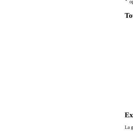
op
To
Ex
La g