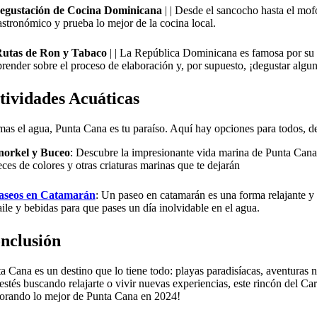
egustación de Cocina Dominicana
| | Desde el sancocho hasta el mof
astronómico y prueba lo mejor de la cocina local.
utas de Ron y Tabaco
| | La República Dominicana es famosa por su 
prender sobre el proceso de elaboración y, por supuesto, ¡degustar algu
tividades Acuáticas
mas el agua, Punta Cana es tu paraíso. Aquí hay opciones para todos, de
norkel y Buceo
: Descubre la impresionante vida marina de Punta Cana a
ces de colores y otras criaturas marinas que te dejarán
aseos en Catamarán
: Un paseo en catamarán es una forma relajante y 
aile y bebidas para que pases un día inolvidable en el agua.
nclusión
a Cana es un destino que lo tiene todo: playas paradisíacas, aventuras na
estés buscando relajarte o vivir nuevas experiencias, este rincón del Ca
orando lo mejor de Punta Cana en 2024!