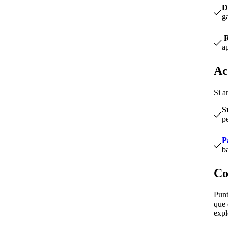
D
g
R
a
Ac
Si a
S
pe
P
b
Co
Punt
que 
expl