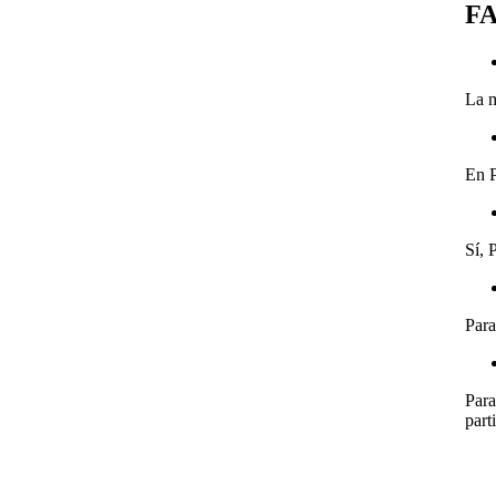
F
La m
En P
Sí, 
Par
Para
part