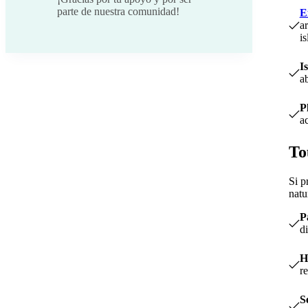
parte de nuestra comunidad!
E
a
is
I
a
P
ac
To
Si p
natu
P
di
H
r
S