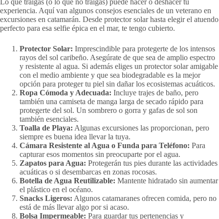
Lo que traigas (o lo que no traigas) puede hacer o deshacer tu
experiencia. Aquí van algunos consejos esenciales de un veterano en
excursiones en catamarán. Desde protector solar hasta elegir el atuendo
perfecto para esa selfie épica en el mar, te tengo cubierto.
Protector Solar:
Imprescindible para protegerte de los intensos
rayos del sol caribeño. Asegúrate de que sea de amplio espectro
y resistente al agua. Si además eliges un protector solar amigable
con el medio ambiente y que sea biodegradable es la mejor
opción para proteger tu piel sin dañar los ecosistemas acuáticos.
Ropa Cómoda y Adecuada:
Incluye trajes de baño, pero
también una camiseta de manga larga de secado rápido para
protegerte del sol. Un sombrero o gorra y gafas de sol son
también esenciales.
Toalla de Playa:
Algunas excursiones las proporcionan, pero
siempre es buena idea llevar la tuya.
Cámara Resistente al Agua o Funda para Teléfono:
Para
capturar esos momentos sin preocuparte por el agua.
Zapatos para Agua:
Protegerán tus pies durante las actividades
acuáticas o si desembarcas en zonas rocosas.
Botella de Agua Reutilizable:
Mantente hidratado sin aumentar
el plástico en el océano.
Snacks Ligeros:
Algunos catamaranes ofrecen comida, pero no
está de más llevar algo por si acaso.
Bolsa Impermeable:
Para guardar tus pertenencias y