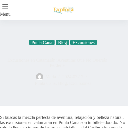
Skip
to
content
Menu
Punta Cana
Blog
Excursiones
Excursiones en Catamarán: Aventuras Que No Querrás
Perderte
Maria
2024-03-17
Punta Cana
,
Blog
,
Excursiones
Si buscas la mezcla perfecta de aventura, relajación y belleza natural,
las excursiones en catamarán en Punta Cana son tu billete dorado. No
solo te llevan a través de las aguas cristalinas del Caribe, sino que te