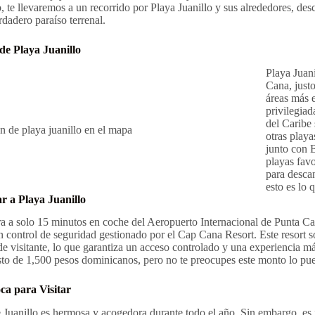
lo, te llevaremos a un recorrido por Playa Juanillo y sus alrededores, de
rdadero paraíso terrenal.
de Playa Juanillo
Playa Juani
Cana, justo
áreas más e
privilegiad
del Caribe 
otras playa
junto con B
playas favo
para descan
esto es lo 
r a Playa Juanillo
a a solo 15 minutos en coche del Aeropuerto Internacional de Punta Can
n control de seguridad gestionado por el Cap Cana Resort. Este resort 
 de visitante, lo que garantiza un acceso controlado y una experiencia 
sto de 1,500 pesos dominicanos, pero no te preocupes este monto lo pue
a para Visitar
 Juanillo es hermosa y acogedora durante todo el año. Sin embargo, es