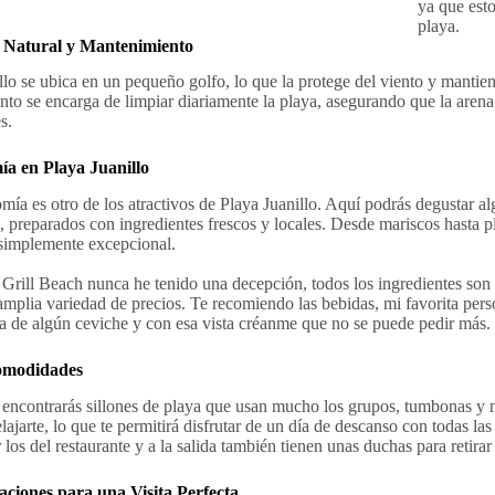
ya que esto
playa.
 Natural y Mantenimiento
llo se ubica en un pequeño golfo, lo que la protege del viento y manti
to se encarga de limpiar diariamente la playa, asegurando que la arena es
s.
a en Playa Juanillo
mía es otro de los atractivos de Playa Juanillo. Aquí podrás degustar al
 preparados con ingredientes frescos y locales. Desde mariscos hasta plat
 simplemente excepcional.
 Grill Beach nunca he tenido una decepción, todos los ingredientes son
amplia variedad de precios. Te recomiendo las bebidas, mi favorita perso
de algún ceviche y con esa vista créanme que no se puede pedir más.
omodidades
 encontrarás sillones de playa que usan mucho los grupos, tumbonas y m
elajarte, lo que te permitirá disfrutar de un día de descanso con todas la
los del restaurante y a la salida también tienen unas duchas para retirar 
iones para una Visita Perfecta