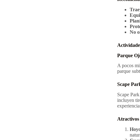
Trae 
Equi
Plani
Prot
No ol
Actividade
Parque Oj
A pocos min
parque subt
Scape Par
Scape Park 
incluyen ti
experiencia
Atractivos
Hoyo
natur