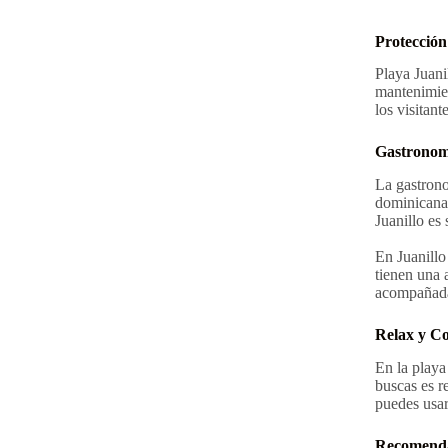
Protección
Playa Juani
mantenimien
los visitante
Gastronomí
La gastrono
dominicana,
Juanillo es
En Juanillo
tienen una 
acompañada 
Relax y C
En la playa
buscas es r
puedes usar 
Recomendac