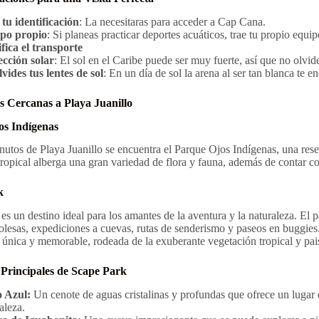
tu identificación
: La necesitaras para acceder a Cap Cana.
po propio
: Si planeas practicar deportes acuáticos, trae tu propio equip
fica el transporte
ección solar
: El sol en el Caribe puede ser muy fuerte, así que no olvide
vides tus lentes de sol
: En un día de sol la arena al ser tan blanca te e
s Cercanas a Playa Juanillo
os Indígenas
utos de Playa Juanillo se encuentra el Parque Ojos Indígenas, una rese
ropical alberga una gran variedad de flora y fauna, además de contar co
k
es un destino ideal para los amantes de la aventura y la naturaleza. El
rolesas, expediciones a cuevas, rutas de senderismo y paseos en buggies
 única y memorable, rodeada de la exuberante vegetación tropical y pai
 Principales de Scape Park
 Azul:
Un cenote de aguas cristalinas y profundas que ofrece un lugar e
aleza.