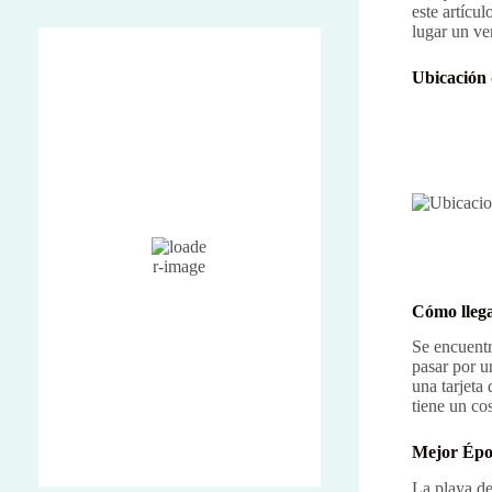
este artícu
lugar un ve
Punta Cana, DO
Ubicación 
2:54 am,
Ago 8, 2026
24
°C
Muy Nuboso
85 %
Humidity
1016 mb
Pressure
Cómo llega
13 Km/h
Wind
26 Km/h
Wind Gust
Se encuentr
pasar por u
73%
Clouds
una tarjeta
6:13 am
Sunrise
tiene un co
7:05 pm
Sunset
Mejor Époc
Weather from OpenWeatherMap
La playa de