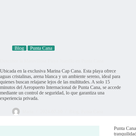
Blog
Punta Cana
Descubre la Maravillosa Playa Juanillo en Punta Cana
Ubicada en la exclusiva Marina Cap Cana. Esta playa ofrece
aguas cristalinas, arena blanca y un ambiente sereno, ideal para
quienes buscan relajarse lejos de las multitudes. A solo 15
minutos del Aeropuerto Internacional de Punta Cana, se accede
mediante un control de seguridad, lo que garantiza una
experiencia privada.
Maria
2024-07-10
Blog
,
Punta Cana
Punta Cana,
tranquilida