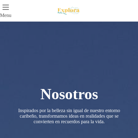
Skip
to
content
Menu
Nosotros
Inspirados por la belleza sin igual de nuestro entorno
caribeño, transformamos ideas en realidades que se
convierten en recuerdos para la vida.